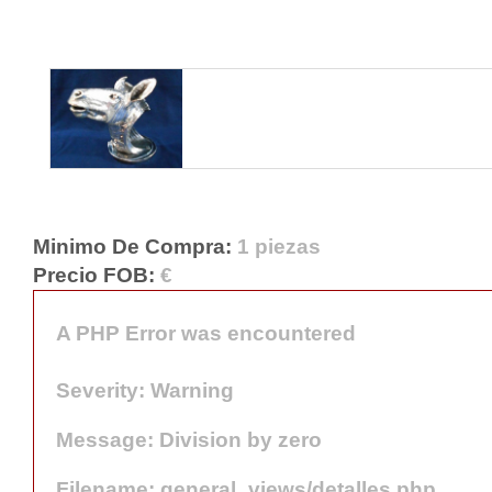
Minimo De Compra:
1 piezas
Precio FOB:
€
A PHP Error was encountered
Severity: Warning
Message: Division by zero
Filename: general_views/detalles.php