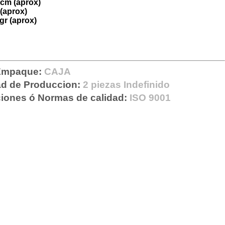
5cm (aprox)
(aprox)
gr (aprox)
 Empaque:
CAJA
d de Produccion:
2 piezas Indefinido
ciones ó Normas de calidad:
ISO 9001