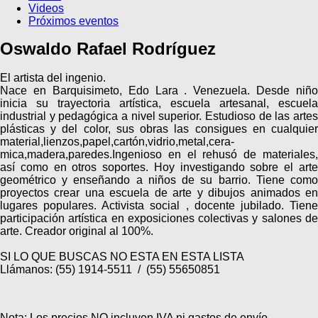
Videos
Próximos eventos
Oswaldo Rafael Rodríguez
El artista del ingenio.
Nace en Barquisimeto, Edo Lara . Venezuela. Desde niño
inicia su trayectoria artística, escuela artesanal, escuela
industrial y pedagógica a nivel superior. Estudioso de las artes
plásticas y del color, sus obras las consigues en cualquier
material,lienzos,papel,cartón,vidrio,metal,cera-
mica,madera,paredes.Ingenioso en el rehusó de materiales,
así como en otros soportes. Hoy investigando sobre el arte
geométrico y enseñando a niños de su barrio. Tiene como
proyectos crear una escuela de arte y dibujos animados en
lugares populares. Activista social , docente jubilado. Tiene
participación artística en exposiciones colectivas y salones de
arte. Creador original al 100%.
SI LO QUE BUSCAS NO ESTA EN ESTA LISTA
Llámanos: (55) 1914-5511 / (55) 55650851
Nota: Los precios NO incluyen IVA ni gastos de envío.