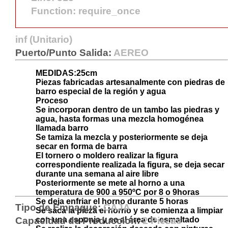
Function: require_once
inf
(Unitario)
Puerto/Punto Salida:
AEREO
MEDIDAS:25cm
Piezas fabricadas artesanalmente con piedras de
barro especial de la región y agua
Proceso
Se incorporan dentro de un tambo las piedras y
agua, hasta formas una mezcla homogénea
llamada barro
Se tamiza la mezcla y posteriormente se deja
secar en forma de barra
El tornero o moldero realizar la figura
correspondiente realizada la figura, se deja secar
durante una semana al aire libre
Posteriormente se mete al horno a una
temperatura de 900 a 950ºC por 8 o 9horas
Se deja enfriar el horno durante 5 horas
Tipo de Empaque:
CAJA
Se saca la pieza el horno y se comienza a limpiar
Capacidad de Produccion:
con una esponja y se al área de esmaltado
2 Piezas