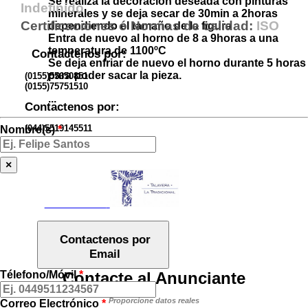
Se realiza la decoración deseada con pinturas
Indefinido
minerales y se deja secar de 30min a 2horas
Certificaciones ó Normas de calidad:
ISO
dependiendo el tamaño de la figura
Entra de nuevo al horno de 8 a 9horas a una
temperatura de 1100ºC
Contactenos por:
Se deja enfriar de nuevo el horno durante 5 horas
para poder sacar la pieza.
(0155)55650851
(0155)75751510
...
Contactenos por:
(044)5519145511
Nombre(s)
*
×
Ver Galería:
Contactenos por
Email
Télefono/Móvil
Contacte al Anunciante
*
Proporcione datos reales
Correo Electrónico
*